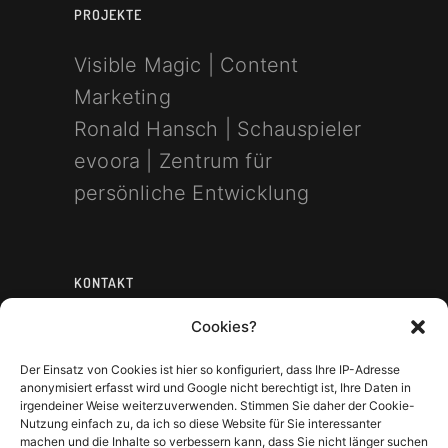
PROJEKTE
Visible Magic | Content
Marketing
Ronald Hansch | Schauspieler
evoora | Zentrum für
persönliche Entwicklung
KONTAKT
Cookies?
mobile: +49 177 681 76 76
email:
Der Einsatz von Cookies ist hier so konfiguriert, dass Ihre IP-Adresse
anonymisiert erfasst wird und Google nicht berechtigt ist, Ihre Daten in
mail[at]ronaldhansch.com
irgendeiner Weise weiterzuverwenden. Stimmen Sie daher der Cookie-
Nutzung einfach zu, da ich so diese Website für Sie interessanter
machen und die Inhalte so verbessern kann, dass Sie nicht länger suchen