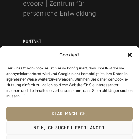
evoora | Zentrum für
persönliche Entwicklung
KONTAKT
Cookies?
mobile: +49 177 681 76 76
email:
Der Einsatz von Cookies ist hier so konfiguriert, dass Ihre IP-Adresse
anonymisiert erfasst wird und Google nicht berechtigt ist, Ihre Daten in
mail[at]ronaldhansch.com
irgendeiner Weise weiterzuverwenden. Stimmen Sie daher der Cookie-
Nutzung einfach zu, da ich so diese Website für Sie interessanter
machen und die Inhalte so verbessern kann, dass Sie nicht länger suchen
müssen! ;-)
KLAR, MACH ICH.
NEIN, ICH SUCHE LIEBER LÄNGER.
Copyright Ronald Hansch 2026 | All