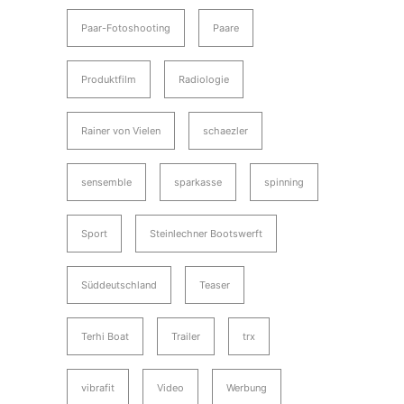
Paar-Fotoshooting
Paare
Produktfilm
Radiologie
Rainer von Vielen
schaezler
sensemble
sparkasse
spinning
Sport
Steinlechner Bootswerft
Süddeutschland
Teaser
Terhi Boat
Trailer
trx
vibrafit
Video
Werbung