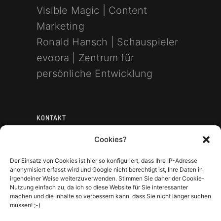
Visible Magic | Content
Marketing
Ronald Hansch | Schauspieler
evoora | Zentrum für
persönliche Entwicklung
KONTAKT
Cookies?
mobile: +49 177 681 76 76
email:
Der Einsatz von Cookies ist hier so konfiguriert, dass Ihre IP-Adresse
anonymisiert erfasst wird und Google nicht berechtigt ist, Ihre Daten in
mail[at]ronaldhansch.com
irgendeiner Weise weiterzuverwenden. Stimmen Sie daher der Cookie-
Nutzung einfach zu, da ich so diese Website für Sie interessanter
machen und die Inhalte so verbessern kann, dass Sie nicht länger suchen
müssen! ;-)