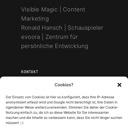
Visible Magic | Content
Marketing
Ronald Hansch | Schauspieler
evoora | Zentrum für
persönliche Entwicklung
KONTAKT
Cookies?
mobile: +49 177 681 76 76
email:
Der Einsatz von Cookies ist hier so konfiguriert, dass Ihre IP-Adresse
anonymisiert erfasst wird und Google nicht berechtigt ist, Ihre Daten in
mail[at]ronaldhansch.com
irgendeiner Weise weiterzuverwenden. Stimmen Sie daher der Cookie-
Nutzung einfach zu, da ich so diese Website für Sie interessanter
machen und die Inhalte so verbessern kann, dass Sie nicht länger suchen
müssen! ;-)